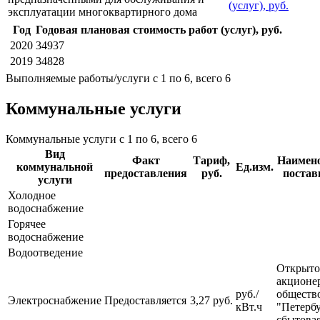
(услуг), руб.
эксплуатации многоквартирного дома
Год
Годовая плановая стоимость работ (услуг), руб.
2020
34937
2019
34828
Выполняемые работы/услуги с 1 по 6, всего 6
Коммунальные услуги
Коммунальные услуги с 1 по 6, всего 6
Вид
Факт
Тариф,
Наимен
коммунальной
Ед.изм.
предоставления
руб.
поста
услуги
Холодное
водоснабжение
Горячее
водоснабжение
Водоотведение
Открыто
акционе
руб./
обществ
Электроснабжение
Предоставляется
3,27 руб.
кВт.ч
"Петерб
сбытова