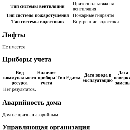
Приточно-вытяжная
Тип системы вентиляции
вентиляция
Тип системы пожаротушения
Пожарные гидранты
Тип системы водостоков
Внутренние водостоки
Лифты
Не имеется
Приборы учета
Вид
Наличие
Дата
Дата ввода в
коммунального
прибора
Тип
Ед.изм.
поверки
эксплуатацию
ресурса
учета
замен
Нет результатов.
Аварийность дома
Дом не признан аварийным
Управляющая организация