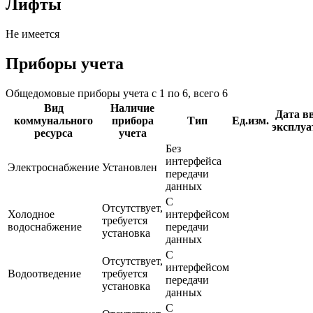
Лифты
Не имеется
Приборы учета
Общедомовые приборы учета с 1 по 6, всего 6
Вид
Наличие
Дата в
коммунального
прибора
Тип
Ед.изм.
эксплу
ресурса
учета
Без
интерфейса
Электроснабжение
Установлен
передачи
данных
С
Отсутствует,
Холодное
интерфейсом
требуется
водоснабжение
передачи
установка
данных
С
Отсутствует,
интерфейсом
Водоотведение
требуется
передачи
установка
данных
С