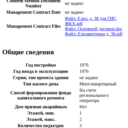
Confirm Method Document
не задано
Number
Management Contract Date
не задано
Файл: Елиз. д. 38 для ГИС
ЖКХ.pdf
Management Contract Files
Файл: Основной договор.doc
Файл: Елизаветинка д. 38.pdf
Общие сведения
Год постройки
1976
Год ввода в эксплуатацию
1976
Серия, тип проекта здания
не задано
Тип жилого дома
Многоквартирный
На счете
Способ формирования фонда
регионального
капитального ремонта
оператора
Дом признан аварийным
Нет
Этажей, мин.
1
Этажей, макс.
2
Количество подъездов
3