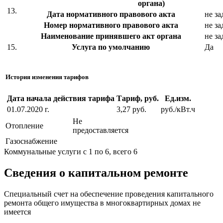
органа)
13.
Дата нормативного правового акта
не за
Номер нормативного правового акта
не за
Наименование принявшего акт органа
не за
15.
Услуга по умолчанию
Да
История изменения тарифов
Дата начала действия тарифа
Тариф, руб.
Ед.изм.
01.07.2020 г.
3,27 руб.
руб./кВт.ч
Не
Отопление
предоставляется
Газоснабжение
Коммунальные услуги с 1 по 6, всего 6
Сведения о капитальном ремонте
Специальный счет на обеспечение проведения капитального
ремонта общего имущества в многоквартирных домах не
имеется