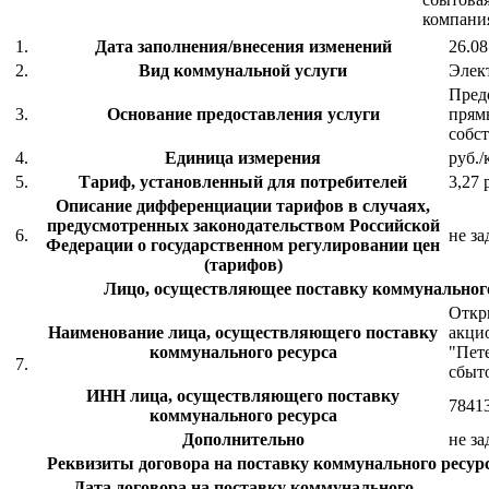
компани
1.
Дата заполнения/внесения изменений
26.08
2.
Вид коммунальной услуги
Элек
Предо
3.
Основание предоставления услуги
прям
собс
4.
Единица измерения
руб./
5.
Тариф, установленный для потребителей
3,27 
Описание дифференциации тарифов в случаях,
предусмотренных законодательством Российской
6.
не за
Федерации о государственном регулировании цен
(тарифов)
Лицо, осуществляющее поставку коммунального
Откр
Наименование лица, осуществляющего поставку
акци
коммунального ресурса
"Пет
7.
сбыт
ИНН лица, осуществляющего поставку
7841
коммунального ресурса
Дополнительно
не за
Реквизиты договора на поставку коммунального ресурс
Дата договора на поставку коммунального