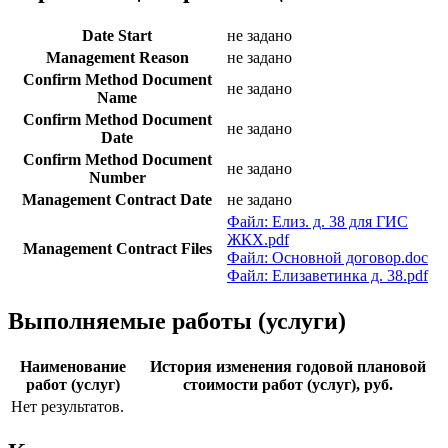
Date Start
не задано
Management Reason
не задано
Confirm Method Document
не задано
Name
Confirm Method Document
не задано
Date
Confirm Method Document
не задано
Number
Management Contract Date
не задано
Файл: Елиз. д. 38 для ГИС
ЖКХ.pdf
Management Contract Files
Файл: Основной договор.doc
Файл: Елизаветинка д. 38.pdf
Выполняемые работы (услуги)
Наименование
История изменения годовой плановой
работ (услуг)
стоимости работ (услуг), руб.
Нет результатов.