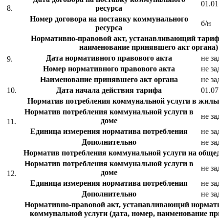
01.01
8.
ресурса
Номер договора на поставку коммунального
б/н
ресурса
Нормативно-правовой акт, устанавливающий тариф 
наименование принявшего акт органа)
Дата нормативного правового акта
не за
9.
Номер нормативного правового акта
не за
Наименование принявшего акт органа
не за
10.
Дата начала действия тарифа
01.07
Норматив потребления коммунальной услуги в жил
Норматив потребления коммунальной услуги в
не за
доме
11.
Единица измерения норматива потребления
не за
Дополнительно
не за
Норматив потребления коммунальной услуги на общ
Норматив потребления коммунальной услуги в
не за
доме
12.
Единица измерения норматива потребления
не за
Дополнительно
не за
Нормативно-правовой акт, устанавливающий нормат
коммунальной услуги (дата, номер, наименование п