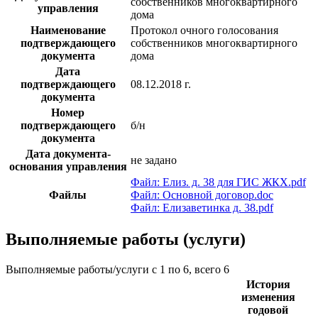
собственников многоквартирного
управления
дома
Наименование
Протокол очного голосования
подтверждающего
собственников многоквартирного
документа
дома
Дата
подтверждающего
08.12.2018 г.
документа
Номер
подтверждающего
б/н
документа
Дата документа-
не задано
основания управления
Файл: Елиз. д. 38 для ГИС ЖКХ.pdf
Файлы
Файл: Основной договор.doc
Файл: Елизаветинка д. 38.pdf
Выполняемые работы (услуги)
Выполняемые работы/услуги с 1 по 6, всего 6
История
изменения
годовой