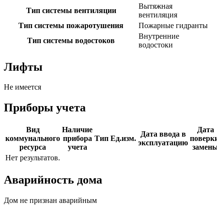
Вытяжная
Тип системы вентиляции
вентиляция
Тип системы пожаротушения
Пожарные гидранты
Внутренние
Тип системы водостоков
водостоки
Лифты
Не имеется
Приборы учета
Вид
Наличие
Дата
Дата ввода в
коммунального
прибора
Тип
Ед.изм.
поверки
эксплуатацию
ресурса
учета
замен
Нет результатов.
Аварийность дома
Дом не признан аварийным