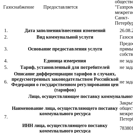
обществ
Газоснабжение
Предоставляется
"Газпро
межреги
Санкт-
Петербу
1.
Дата заполнения/внесения изменений
26.08.
2.
Вид коммунальной услуги
Газос
Предос
3.
Основание предоставления услуги
прямы
собст
4.
Единица измерения
не зад
5.
Тариф, установленный для потребителей
не зад
Описание дифференциации тарифов в случаях,
предусмотренных законодательством Российской
6.
не зад
Федерации о государственном регулировании цен
(тарифов)
Лицо, осуществляющее поставку коммунального
Закры
Наименование лица, осуществляющего поставку
общес
коммунального ресурса
межре
7.
Петер
ИНН лица, осуществляющего поставку
78380
коммунального ресурса