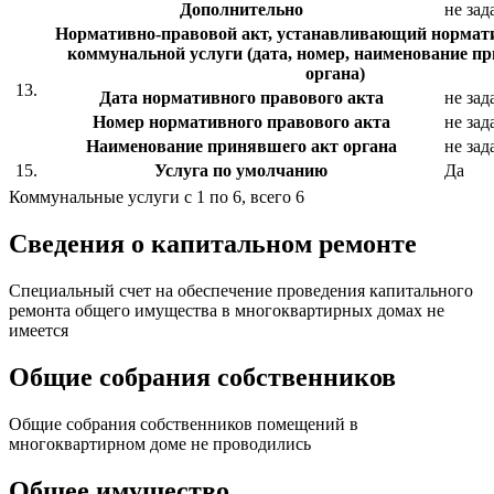
Дополнительно
не зад
Нормативно-правовой акт, устанавливающий нормат
коммунальной услуги (дата, номер, наименование п
органа)
13.
Дата нормативного правового акта
не зад
Номер нормативного правового акта
не зад
Наименование принявшего акт органа
не зад
15.
Услуга по умолчанию
Да
Коммунальные услуги с 1 по 6, всего 6
Сведения о капитальном ремонте
Специальный счет на обеспечение проведения капитального
ремонта общего имущества в многоквартирных домах не
имеется
Общие собрания собственников
Общие собрания собственников помещений в
многоквартирном доме не проводились
Общее имущество