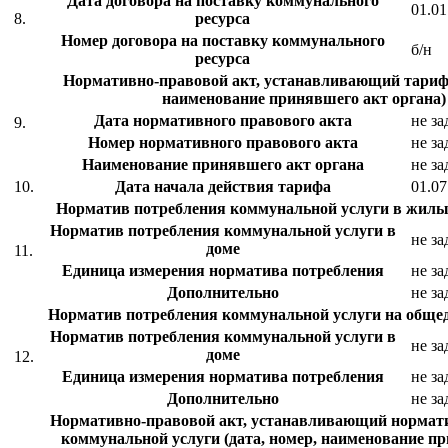
Дата договора на поставку коммунального
01.01
8.
ресурса
Номер договора на поставку коммунального
б/н
ресурса
Нормативно-правовой акт, устанавливающий тариф 
наименование принявшего акт органа)
Дата нормативного правового акта
не за
9.
Номер нормативного правового акта
не за
Наименование принявшего акт органа
не за
10.
Дата начала действия тарифа
01.07
Норматив потребления коммунальной услуги в жил
Норматив потребления коммунальной услуги в
не за
доме
11.
Единица измерения норматива потребления
не за
Дополнительно
не за
Норматив потребления коммунальной услуги на общ
Норматив потребления коммунальной услуги в
не за
доме
12.
Единица измерения норматива потребления
не за
Дополнительно
не за
Нормативно-правовой акт, устанавливающий нормат
коммунальной услуги (дата, номер, наименование п