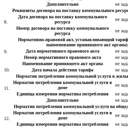
Дополнительно
не зад
Реквизиты договора на поставку коммунального ресурс
Дата договора на поставку коммунального
не зад
8.
ресурса
Номер договора на поставку коммунального
не зад
ресурса
Нормативно-правовой акт, устанавливающий тариф 
наименование принявшего акт органа)
Дата нормативного правового акта
не зад
9.
Номер нормативного правового акта
не зад
Наименование принявшего акт органа
не зад
10.
Дата начала действия тарифа
не зад
Норматив потребления коммунальной услуги в жил
Норматив потребления коммунальной услуги в
не зад
доме
11.
Единица измерения норматива потребления
не зад
Дополнительно
не зад
Норматив потребления коммунальной услуги на общ
Норматив потребления коммунальной услуги в
не зад
доме
12.
Единица измерения норматива потребления
не зад