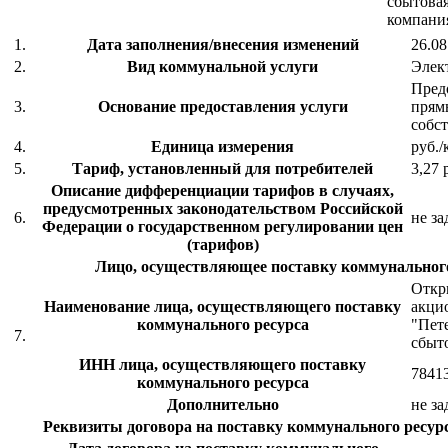
сбытова
компани
1.
Дата заполнения/внесения изменений
26.08
2.
Вид коммунальной услуги
Элек
Предо
3.
Основание предоставления услуги
прям
собс
4.
Единица измерения
руб./
5.
Тариф, установленный для потребителей
3,27 
Описание дифференциации тарифов в случаях,
предусмотренных законодательством Российской
6.
не за
Федерации о государственном регулировании цен
(тарифов)
Лицо, осуществляющее поставку коммунального
Откр
Наименование лица, осуществляющего поставку
акци
коммунального ресурса
"Пет
7.
сбыт
ИНН лица, осуществляющего поставку
7841
коммунального ресурса
Дополнительно
не за
Реквизиты договора на поставку коммунального ресурс