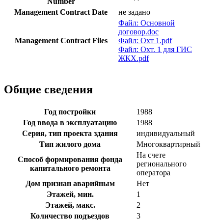
Number
Management Contract Date
не задано
Файл: Основной
договор.doc
Management Contract Files
Файл: Охт 1.pdf
Файл: Охт. 1 для ГИС
ЖКХ.pdf
Общие сведения
Год постройки
1988
Год ввода в эксплуатацию
1988
Серия, тип проекта здания
индивидуальный
Тип жилого дома
Многоквартирный
На счете
Способ формирования фонда
регионального
капитального ремонта
оператора
Дом признан аварийным
Нет
Этажей, мин.
1
Этажей, макс.
2
Количество подъездов
3