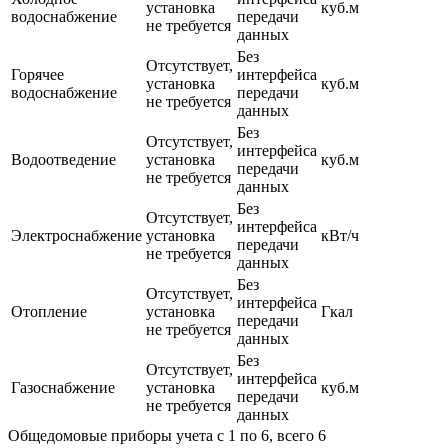
установка
куб.м
водоснабжение
передачи
не требуется
данных
Без
Отсутствует,
Горячее
интерфейса
установка
куб.м
водоснабжение
передачи
не требуется
данных
Без
Отсутствует,
интерфейса
Водоотведение
установка
куб.м
передачи
не требуется
данных
Без
Отсутствует,
интерфейса
Электроснабжение
установка
кВт/ч
передачи
не требуется
данных
Без
Отсутствует,
интерфейса
Отопление
установка
Гкал
передачи
не требуется
данных
Без
Отсутствует,
интерфейса
Газоснабжение
установка
куб.м
передачи
не требуется
данных
Общедомовые приборы учета с 1 по 6, всего 6