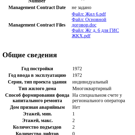
Number
Management Contract Date
не задано
Файл: Жил 6.pdf
Файл: Основной
Management Contract Files
договор.doc
Файл: Жг д. 6 для ГИС
ЖКХ.pdf
Общие сведения
Год постройки
1972
Год ввода в эксплуатацию
1972
Серия, тип проекта здания
индивидуальный
Тип жилого дома
Многоквартирный
Способ формирования фонда
На специальном счете у
капитального ремонта
регионального оператора
Дом признан аварийным
Нет
Этажей, мин.
1
Этажей, макс.
2
Количество подъездов
2
Количество лифтов
0