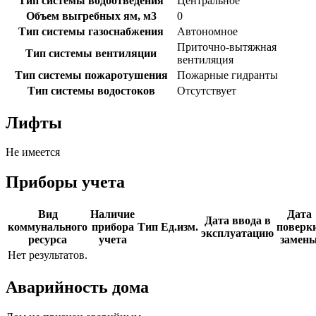
Тип системы водоотведения
Центральное
Объем выгребных ям, м3
0
Тип системы газоснабжения
Автономное
Приточно-вытяжная
Тип системы вентиляции
вентиляция
Тип системы пожаротушения
Пожарные гидранты
Тип системы водостоков
Отсутствует
Лифты
Не имеется
Приборы учета
Вид
Наличие
Дата
Дата ввода в
коммунального
прибора
Тип
Ед.изм.
поверки
эксплуатацию
ресурса
учета
замен
Нет результатов.
Аварийность дома