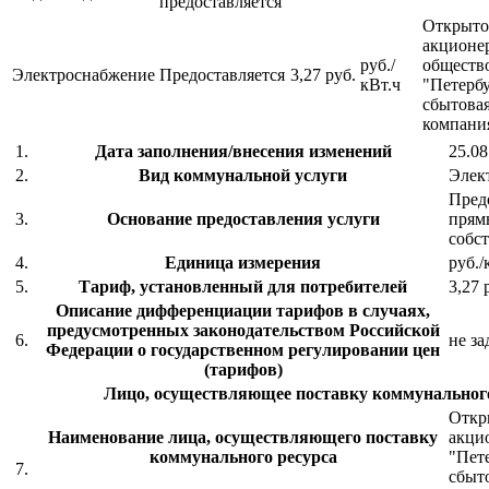
предоставляется
Открыто
акционе
руб./
обществ
Электроснабжение
Предоставляется
3,27 руб.
кВт.ч
"Петерб
сбытова
компани
1.
Дата заполнения/внесения изменений
25.08
2.
Вид коммунальной услуги
Элек
Предо
3.
Основание предоставления услуги
прям
собс
4.
Единица измерения
руб./
5.
Тариф, установленный для потребителей
3,27 
Описание дифференциации тарифов в случаях,
предусмотренных законодательством Российской
6.
не за
Федерации о государственном регулировании цен
(тарифов)
Лицо, осуществляющее поставку коммунального
Откр
Наименование лица, осуществляющего поставку
акци
коммунального ресурса
"Пет
7.
сбыт