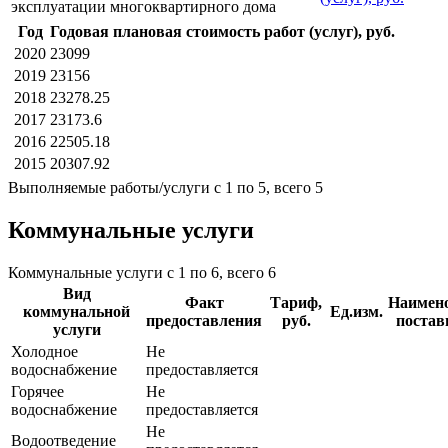
эксплуатации многоквартирного дома
Год
Годовая плановая стоимость работ (услуг), руб.
2020
23099
2019
23156
2018
23278.25
2017
23173.6
2016
22505.18
2015
20307.92
Выполняемые работы/услуги с 1 по 5, всего 5
Коммунальные услуги
Коммунальные услуги с 1 по 6, всего 6
Вид
Факт
Тариф,
Наимен
коммунальной
Ед.изм.
предоставления
руб.
поста
услуги
Холодное
Не
водоснабжение
предоставляется
Горячее
Не
водоснабжение
предоставляется
Не
Водоотведение