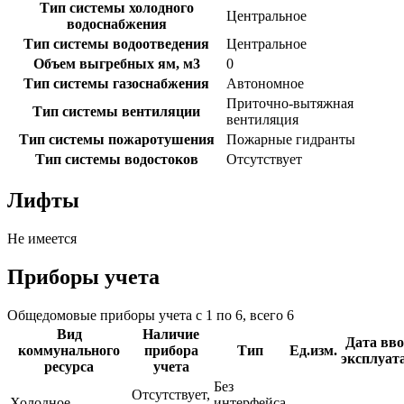
Тип системы холодного
Центральное
водоснабжения
Тип системы водоотведения
Центральное
Объем выгребных ям, м3
0
Тип системы газоснабжения
Автономное
Приточно-вытяжная
Тип системы вентиляции
вентиляция
Тип системы пожаротушения
Пожарные гидранты
Тип системы водостоков
Отсутствует
Лифты
Не имеется
Приборы учета
Общедомовые приборы учета с 1 по 6, всего 6
Вид
Наличие
Дата вво
коммунального
прибора
Тип
Ед.изм.
эксплуат
ресурса
учета
Без
Отсутствует,
Холодное
интерфейса