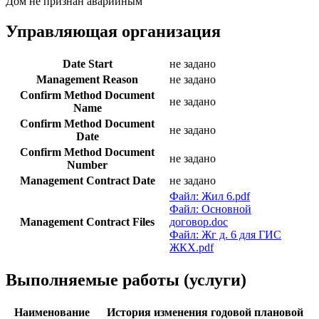
Дом не признан аварийным
Управляющая организация
Date Start
не задано
Management Reason
не задано
Confirm Method Document
не задано
Name
Confirm Method Document
не задано
Date
Confirm Method Document
не задано
Number
Management Contract Date
не задано
Файл: Жил 6.pdf
Файл: Основной
Management Contract Files
договор.doc
Файл: Жг д. 6 для ГИС
ЖКХ.pdf
Выполняемые работы (услуги)
Наименование
История изменения годовой плановой