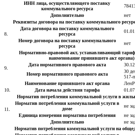
ИНН лица, осуществляющего поставку
7841
коммунального ресурса
Дополнительно
нет
Реквизиты договора на поставку коммунального ресурс
Дата договора на поставку коммунального
01.01
8.
ресурса
Номер договора на поставку коммунального
нет
ресурса
Нормативно-правовой акт, устанавливающий тариф 
наименование принявшего акт органа)
Дата нормативного правового акта
30.12
9.
30 де
Номер нормативного правового акта
517-
Наименование принявшего акт органа
Лен
10.
Дата начала действия тарифа
01.07
Норматив потребления коммунальной услуги в жил
Норматив потребления коммунальной услуги в
не за
доме
11.
Единица измерения норматива потребления
не за
Дополнительно
не за
Норматив потребления коммунальной услуги на общ