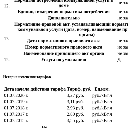
Норматив потребления коммунальной услуги в
не за
доме
12.
Единица измерения норматива потребления
не за
Дополнительно
не за
Нормативно-правовой акт, устанавливающий нормат
коммунальной услуги (дата, номер, наименование п
органа)
13.
Дата нормативного правового акта
не за
Номер нормативного правового акта
не за
Наименование принявшего акт органа
не за
15.
Услуга по умолчанию
Да
История изменения тарифов
Дата начала действия тарифа
Тариф, руб.
Ед.изм.
01.07.2020 г.
3,27 руб.
руб./кВт.ч
01.07.2019 г.
3,11 руб.
руб./кВт.ч
01.07.2018 г.
2,93 руб.
руб./кВт.ч
01.07.2017 г.
2,80 руб.
руб./кВт.ч
01.07.2015 г.
3,55 руб.
руб./кВт.ч
Не