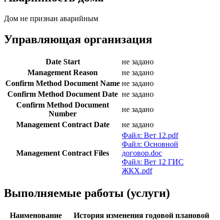
Дом не признан аварийным
Управляющая организация
Date Start
не задано
Management Reason
не задано
Confirm Method Document Name
не задано
Confirm Method Document Date
не задано
Confirm Method Document
не задано
Number
Management Contract Date
не задано
Файл: Вет 12.pdf
Файл: Основной
Management Contract Files
договор.doc
Файл: Вет 12 ГИС
ЖКХ.pdf
Выполняемые работы (услуги)
Наименование
История изменения годовой плановой