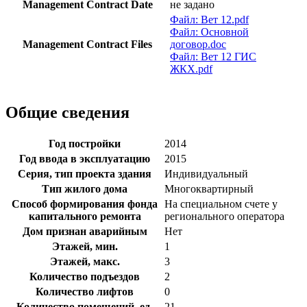
Management Contract Date
не задано
Файл: Вет 12.pdf
Файл: Основной
Management Contract Files
договор.doc
Файл: Вет 12 ГИС
ЖКХ.pdf
Общие сведения
Год постройки
2014
Год ввода в эксплуатацию
2015
Серия, тип проекта здания
Индивидуальный
Тип жилого дома
Многоквартирный
Способ формирования фонда
На специальном счете у
капитального ремонта
регионального оператора
Дом признан аварийным
Нет
Этажей, мин.
1
Этажей, макс.
3
Количество подъездов
2
Количество лифтов
0
Количество помещений, ед.
21