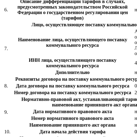
Описание дифференциации тарифов в случаях,
предусмотренных законодательством Российской
6.
н
Федерации о государственном регулировании цен
(тарифов)
Лицо, осуществляющее поставку коммунальног
Наименование лица, осуществляющего поставку
о
коммунального ресурса
7.
о
ИНН лица, осуществляющего поставку
4
коммунального ресурса
Дополнительно
н
Реквизиты договора на поставку коммунального ресур
8.
Дата договора на поставку коммунального ресурса
0
Номер договора на поставку коммунального ресурса
Нормативно-правовой акт, устанавливающий тариф
наименование принявшего акт органа
Дата нормативного правового акта
н
9.
Номер нормативного правового акта
н
Наименование принявшего акт органа
н
10.
Дата начала действия тарифа
0