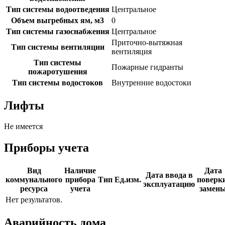
Тип системы водоотведения
Центральное
Объем выгребных ям, м3
0
Тип системы газоснабжения
Центральное
Приточно-вытяжная
Тип системы вентиляции
вентиляция
Тип системы
Пожарные гидранты
пожаротушения
Тип системы водостоков
Внутренние водостоки
Лифты
Не имеется
Приборы учета
Вид
Наличие
Дата
Дата ввода в
коммунального
прибора
Тип
Ед.изм.
поверки
эксплуатацию
ресурса
учета
замен
Нет результатов.
Аварийность дома