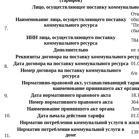
(тарифов)
Лицо, осуществляющее поставку коммунальног
Отк
Наименование лица, осуществляющего поставку
общ
коммунального ресурса
"Пе
7.
сбы
ИНН лица, осуществляющего поставку
784
коммунального ресурса
Дополнительно
не 
Реквизиты договора на поставку коммунального ресур
Дата договора на поставку коммунального ресурса
01.
8.
Номер договора на поставку коммунального
б/н
ресурса
Нормативно-правовой акт, устанавливающий тариф
наименование принявшего акт органа
Дата нормативного правового акта
18.
9.
Номер нормативного правового акта
364
Наименование принявшего акт органа
Ле
10.
Дата начала действия тарифа
01.
Норматив потребления коммунальной услуги в жи
Норматив потребления коммунальной услуги в
139
доме
11.