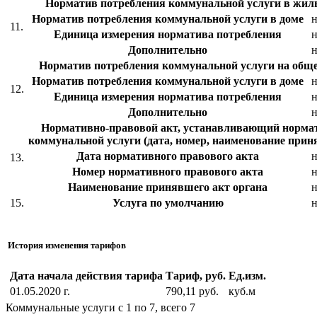
Норматив потребления коммунальной услуги в жи
Норматив потребления коммунальной услуги в доме
н
11.
Единица измерения норматива потребления
н
Дополнительно
н
Норматив потребления коммунальной услуги на об
Норматив потребления коммунальной услуги в доме
н
12.
Единица измерения норматива потребления
н
Дополнительно
н
Нормативно-правовой акт, устанавливающий норма
коммунальной услуги (дата, номер, наименование прин
Дата нормативного правового акта
н
13.
Номер нормативного правового акта
н
Наименование принявшего акт органа
н
15.
Услуга по умолчанию
н
История изменения тарифов
Дата начала действия тарифа
Тариф, руб.
Ед.изм.
01.05.2020 г.
790,11 руб.
куб.м
Коммунальные услуги с 1 по 7, всего 7