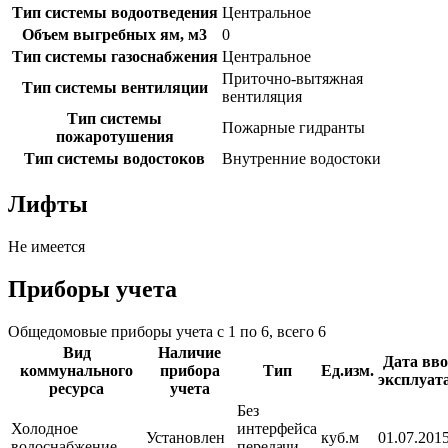
Тип системы водоотведения
Центральное
Объем выгребных ям, м3
0
Тип системы газоснабжения
Центральное
Приточно-вытяжная
Тип системы вентиляции
вентиляция
Тип системы
Пожарные гидранты
пожаротушения
Тип системы водостоков
Внутренние водостоки
Лифты
Не имеется
Приборы учета
Общедомовые приборы учета с 1 по 6, всего 6
Вид
Наличие
Дата вво
коммунального
прибора
Тип
Ед.изм.
эксплуат
ресурса
учета
Без
Холодное
интерфейса
Установлен
куб.м
01.07.2015
водоснабжение
передачи