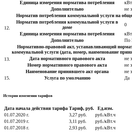
Единица измерения норматива потребления
кВт
Дополнительно
не 
Норматив потребления коммунальной услуги на об
Норматив потребления коммунальной услуги в
0
доме
12.
Единица измерения норматива потребления
кВт
Дополнительно
По
Нормативно-правовой акт, устанавливающий норма
коммунальной услуги (дата, номер, наименование прин
Дата нормативного правового акта
не 
13.
Номер нормативного правового акта
не 
Наименование принявшего акт органа
не 
15.
Услуга по умолчанию
Да
История изменения тарифов
Дата начала действия тарифа
Тариф, руб.
Ед.изм.
01.07.2020 г.
3,27 руб.
руб./кВт.ч
01.07.2019 г.
3,11 руб.
руб./кВт.ч
01.07.2018 г.
2,93 руб.
руб./кВт.ч