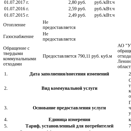
01.07.2017 г.
2,80 руб.
руб./кВт.ч
01.07.2016 г.
2,59 руб.
руб./кВт.ч
01.07.2015 г.
2,49 руб.
руб./кВт.ч
Не
Отопление
предоставляется
Не
Газоснабжение
предоставляется
АО "У
Обращение с
обращ
твердыми
Предоставляется
790,11 руб.
куб.м
отхода
коммунальными
Ленин
отходами
облас
1.
Дата заполнения/внесения изменений
2
2.
Вид коммунальной услуги
о
П
3.
Основание предоставления услуги
ч
у
4.
Единица измерения
к
5.
Тариф, установленный для потребителей
7