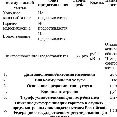
Факт
Тариф,
Наиме
коммунальной
Ед.изм.
предоставления
руб.
пост
услуги
Холодное
Не
водоснабжение
предоставляется
Горячее
Не
водоснабжение
предоставляется
Не
Водоотведение
предоставляется
Откры
акцио
руб./
общес
Электроснабжение
Предоставляется
3,27 руб.
кВт.ч
"Петер
сбыто
компа
1.
Дата заполнения/внесения изменений
26.
2.
Вид коммунальной услуги
Эле
3.
Основание предоставления услуги
не 
4.
Единица измерения
руб
5.
Тариф, установленный для потребителей
3,2
Описание дифференциации тарифов в случаях,
предусмотренных законодательством Российской
6.
не 
Федерации о государственном регулировании цен