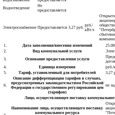
Не
Водоотведение
предоставляется
Открыто
акционе
руб./
обществ
Электроснабжение
Предоставляется
3,27 руб.
кВт.ч
"Петерб
сбытова
компани
1.
Дата заполнения/внесения изменений
25.08
2.
Вид коммунальной услуги
Элек
Предо
3.
Основание предоставления услуги
дого
4.
Единица измерения
руб./
5.
Тариф, установленный для потребителей
3,27 
Описание дифференциации тарифов в случаях,
предусмотренных законодательством Российской
6.
не за
Федерации о государственном регулировании цен
(тарифов)
Лицо, осуществляющее поставку коммунального
Откр
Наименование лица, осуществляющего поставку
акци
коммунального ресурса
"Пет