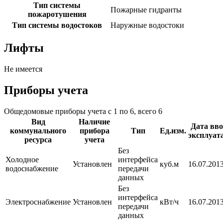
Тип системы
Пожарные гидранты
пожаротушения
Тип системы водостоков
Наружные водостоки
Лифты
Не имеется
Приборы учета
Общедомовые приборы учета с 1 по 6, всего 6
Вид
Наличие
Дата вво
коммунального
прибора
Тип
Ед.изм.
эксплуат
ресурса
учета
Без
Холодное
интерфейса
Установлен
куб.м
16.07.2013
водоснабжение
передачи
данных
Без
интерфейса
Электроснабжение
Установлен
кВт/ч
16.07.2013
передачи
данных