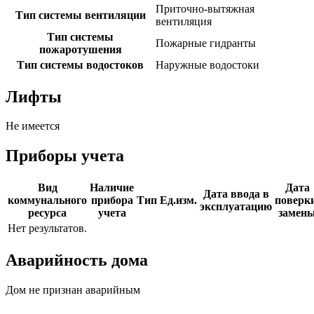
Приточно-вытяжная
Тип системы вентиляции
вентиляция
Тип системы
Пожарные гидранты
пожаротушения
Тип системы водостоков
Наружные водостоки
Лифты
Не имеется
Приборы учета
Вид
Наличие
Дата
Дата ввода в
коммунального
прибора
Тип
Ед.изм.
поверки
эксплуатацию
ресурса
учета
замен
Нет результатов.
Аварийность дома
Дом не признан аварийным