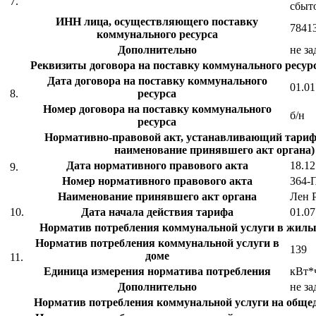
7.
сбыт
ИНН лица, осуществляющего поставку
7841
коммунального ресурса
Дополнительно
не за
Реквизиты договора на поставку коммунального ресурс
Дата договора на поставку коммунального
01.01
8.
ресурса
Номер договора на поставку коммунального
б/н
ресурса
Нормативно-правовой акт, устанавливающий тариф 
наименование принявшего акт органа)
Дата нормативного правового акта
18.12
9.
Номер нормативного правового акта
364-
Наименование принявшего акт органа
Лен 
10.
Дата начала действия тарифа
01.07
Норматив потребления коммунальной услуги в жил
Норматив потребления коммунальной услуги в
139
доме
11.
Единица измерения норматива потребления
кВт*ч
Дополнительно
не за
Норматив потребления коммунальной услуги на общ