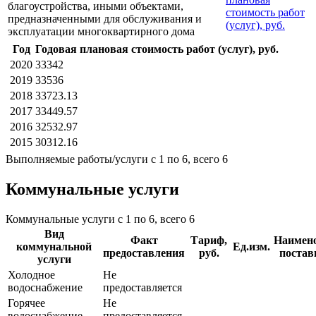
благоустройства, иными объектами,
стоимость работ
предназначенными для обслуживания и
(услуг), руб.
эксплуатации многоквартирного дома
Год
Годовая плановая стоимость работ (услуг), руб.
2020
33342
2019
33536
2018
33723.13
2017
33449.57
2016
32532.97
2015
30312.16
Выполняемые работы/услуги с 1 по 6, всего 6
Коммунальные услуги
Коммунальные услуги с 1 по 6, всего 6
Вид
Факт
Тариф,
Наимен
коммунальной
Ед.изм.
предоставления
руб.
поста
услуги
Холодное
Не
водоснабжение
предоставляется
Горячее
Не
водоснабжение
предоставляется