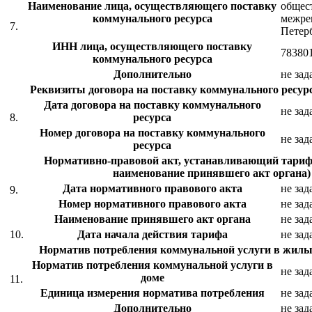
Наименование лица, осуществляющего поставку
общес
коммунального ресурса
межре
7.
Петер
ИНН лица, осуществляющего поставку
78380
коммунального ресурса
Дополнительно
не зад
Реквизиты договора на поставку коммунального ресурс
Дата договора на поставку коммунального
не зад
8.
ресурса
Номер договора на поставку коммунального
не зад
ресурса
Нормативно-правовой акт, устанавливающий тариф 
наименование принявшего акт органа)
Дата нормативного правового акта
не зад
9.
Номер нормативного правового акта
не зад
Наименование принявшего акт органа
не зад
10.
Дата начала действия тарифа
не зад
Норматив потребления коммунальной услуги в жил
Норматив потребления коммунальной услуги в
не зад
доме
11.
Единица измерения норматива потребления
не зад
Дополнительно
не зад