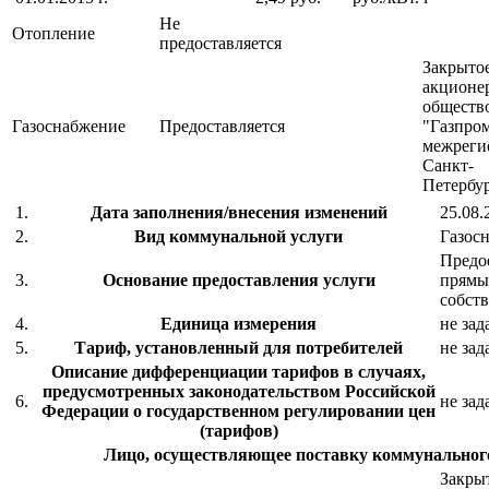
Не
Отопление
предоставляется
Закрыто
акционе
обществ
Газоснабжение
Предоставляется
"Газпро
межреги
Санкт-
Петербу
1.
Дата заполнения/внесения изменений
25.08.
2.
Вид коммунальной услуги
Газос
Предос
3.
Основание предоставления услуги
прямы
собст
4.
Единица измерения
не зад
5.
Тариф, установленный для потребителей
не зад
Описание дифференциации тарифов в случаях,
предусмотренных законодательством Российской
6.
не зад
Федерации о государственном регулировании цен
(тарифов)
Лицо, осуществляющее поставку коммунального
Закры