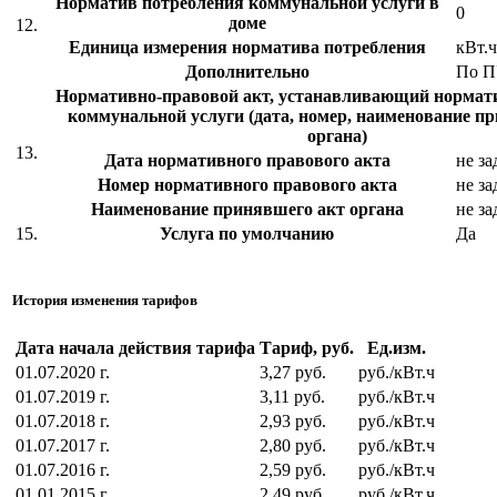
Норматив потребления коммунальной услуги в
0
доме
12.
Единица измерения норматива потребления
кВт.ч
Дополнительно
По 
Нормативно-правовой акт, устанавливающий нормат
коммунальной услуги (дата, номер, наименование п
органа)
13.
Дата нормативного правового акта
не за
Номер нормативного правового акта
не за
Наименование принявшего акт органа
не за
15.
Услуга по умолчанию
Да
История изменения тарифов
Дата начала действия тарифа
Тариф, руб.
Ед.изм.
01.07.2020 г.
3,27 руб.
руб./кВт.ч
01.07.2019 г.
3,11 руб.
руб./кВт.ч
01.07.2018 г.
2,93 руб.
руб./кВт.ч
01.07.2017 г.
2,80 руб.
руб./кВт.ч
01.07.2016 г.
2,59 руб.
руб./кВт.ч
01.01.2015 г.
2,49 руб.
руб./кВт.ч