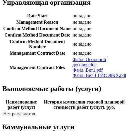
Управляющая организация
Date Start
не задано
Management Reason
не задано
Confirm Method Document Name
не задано
Confirm Method Document Date
не задано
Confirm Method Document
не задано
Number
Management Contract Date
не задано
Файл: Основной
договор.doc
Management Contract Files
Файл: Вет1.pdf
Файл: Вет 1 ГИС ЖКХ.pdf
Выполняемые работы (услуги)
Наименование
История изменения годовой плановой
работ (услуг)
стоимости работ (услуг), руб.
Нет результатов.
Коммунальные услуги