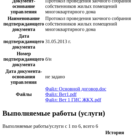
Документ-
Протокол проведения заочного собрания
основание
собственников жилых помещений
управления
многоквартирного дома
Наименование
Протокол проведения заочного собрания
подтверждающего
собственников жилых помещений
документа
многоквартирного дома
Дата
подтверждающего
31.05.2013 г.
документа
Номер
подтверждающего
б/н
документа
Дата документа-
основания
не задано
управления
Файл: Основной договор.doc
Файлы
Файл: Вет1.pdf
Файл: Вет 1 ГИС ЖКХ.pdf
Выполняемые работы (услуги)
Выполняемые работы/услуги с 1 по 6, всего 6
История