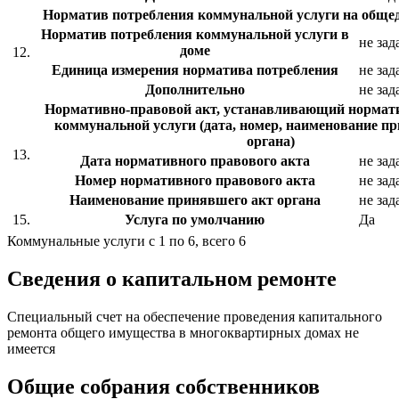
Норматив потребления коммунальной услуги на общ
Норматив потребления коммунальной услуги в
не зад
доме
12.
Единица измерения норматива потребления
не зад
Дополнительно
не зад
Нормативно-правовой акт, устанавливающий нормат
коммунальной услуги (дата, номер, наименование п
органа)
13.
Дата нормативного правового акта
не зад
Номер нормативного правового акта
не зад
Наименование принявшего акт органа
не зад
15.
Услуга по умолчанию
Да
Коммунальные услуги с 1 по 6, всего 6
Сведения о капитальном ремонте
Специальный счет на обеспечение проведения капитального
ремонта общего имущества в многоквартирных домах не
имеется
Общие собрания собственников