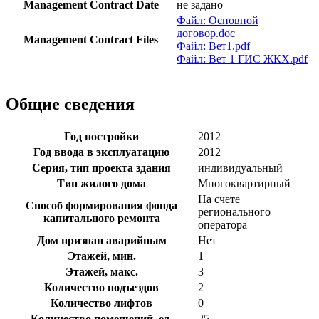
Management Contract Date
не задано
Файл: Основной
договор.doc
Management Contract Files
Файл: Вет1.pdf
Файл: Вет 1 ГИС ЖКХ.pdf
Общие сведения
Год постройки
2012
Год ввода в эксплуатацию
2012
Серия, тип проекта здания
индивидуальный
Тип жилого дома
Многоквартирный
На счете
Способ формирования фонда
регионального
капитального ремонта
оператора
Дом признан аварийным
Нет
Этажей, мин.
1
Этажей, макс.
3
Количество подъездов
2
Количество лифтов
0
Количество помещений, ед.
25