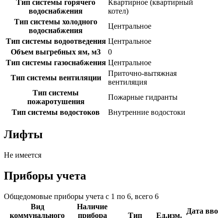
Тип системы горячего
Квартирное (квартирный
водоснабжения
котел)
Тип системы холодного
Центральное
водоснабжения
Тип системы водоотведения
Центральное
Объем выгребных ям, м3
0
Тип системы газоснабжения
Центральное
Приточно-вытяжная
Тип системы вентиляции
вентиляция
Тип системы
Пожарные гидранты
пожаротушения
Тип системы водостоков
Внутренние водостоки
Лифты
Не имеется
Приборы учета
Общедомовые приборы учета с 1 по 6, всего 6
Вид
Наличие
Дата вво
коммунального
прибора
Тип
Ед.изм.