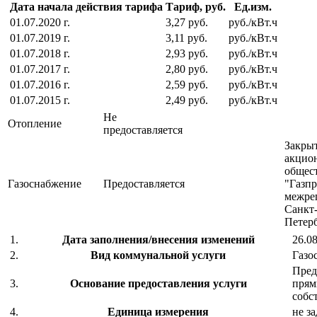
Дата начала действия тарифа
Тариф, руб.
Ед.изм.
01.07.2020 г.
3,27 руб.
руб./кВт.ч
01.07.2019 г.
3,11 руб.
руб./кВт.ч
01.07.2018 г.
2,93 руб.
руб./кВт.ч
01.07.2017 г.
2,80 руб.
руб./кВт.ч
01.07.2016 г.
2,59 руб.
руб./кВт.ч
01.07.2015 г.
2,49 руб.
руб./кВт.ч
Не
Отопление
предоставляется
Закры
акцио
общес
Газоснабжение
Предоставляется
"Газп
межре
Санкт
Петер
1.
Дата заполнения/внесения изменений
26.08
2.
Вид коммунальной услуги
Газо
Пред
3.
Основание предоставления услуги
прям
собс
4.
Единица измерения
не з