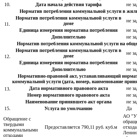
10.
Дата начала действия тарифа
не з
Норматив потребления коммунальной услуги в жи
Норматив потребления коммунальной услуги в
не з
доме
11.
Единица измерения норматива потребления
не з
Дополнительно
не з
Норматив потребления коммунальной услуги на об
Норматив потребления коммунальной услуги в
не з
доме
12.
Единица измерения норматива потребления
не з
Дополнительно
не з
Нормативно-правовой акт, устанавливающий норма
коммунальной услуги (дата, номер, наименование прин
Дата нормативного правового акта
не з
13.
Номер нормативного правового акта
не з
Наименование принявшего акт органа
не з
15.
Услуга по умолчанию
Да
АО "У
Обращение с
обращ
твердыми
Предоставляется
790,11 руб.
куб.м
отхода
коммунальными
Ленин
отходами