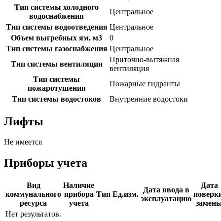
Тип системы холодного
Центральное
водоснабжения
Тип системы водоотведения
Центральное
Объем выгребных ям, м3
0
Тип системы газоснабжения
Центральное
Приточно-вытяжная
Тип системы вентиляции
вентиляция
Тип системы
Пожарные гидранты
пожаротушения
Тип системы водостоков
Внутренние водостоки
Лифты
Не имеется
Приборы учета
Вид
Наличие
Дата
Дата ввода в
коммунального
прибора
Тип
Ед.изм.
поверки
эксплуатацию
ресурса
учета
замен
Нет результатов.