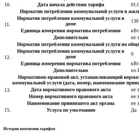
10.
Дата начала действия тарифа
01.
Норматив потребления коммунальной услуги в жи
Норматив потребления коммунальной услуги в
139
доме
11.
Единица измерения норматива потребления
кВт
Дополнительно
не 
Норматив потребления коммунальной услуги на об
Норматив потребления коммунальной услуги в
0
доме
12.
Единица измерения норматива потребления
кВт
Дополнительно
по
Нормативно-правовой акт, устанавливающий норма
коммунальной услуги (дата, номер, наименование прин
Дата нормативного правового акта
не 
13.
Номер нормативного правового акта
не 
Наименование принявшего акт органа
не 
15.
Услуга по умолчанию
Да
История изменения тарифов