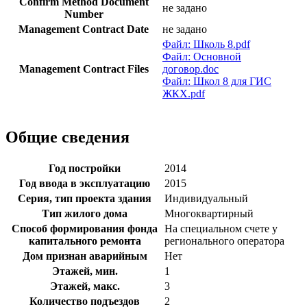
Confirm Method Document
не задано
Number
Management Contract Date
не задано
Файл: Школь 8.pdf
Файл: Основной
Management Contract Files
договор.doc
Файл: Школ 8 для ГИС
ЖКХ.pdf
Общие сведения
Год постройки
2014
Год ввода в эксплуатацию
2015
Серия, тип проекта здания
Индивидуальный
Тип жилого дома
Многоквартирный
Способ формирования фонда
На специальном счете у
капитального ремонта
регионального оператора
Дом признан аварийным
Нет
Этажей, мин.
1
Этажей, макс.
3
Количество подъездов
2