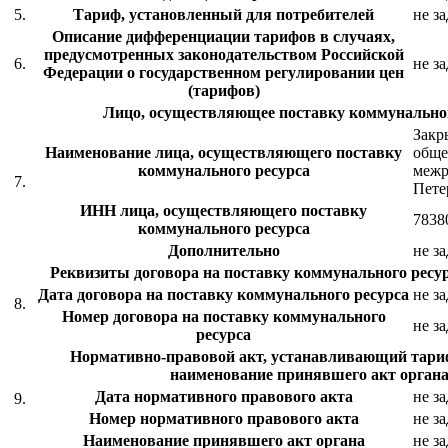
5.
Тариф, установленный для потребителей
не з
Описание дифференциации тарифов в случаях,
предусмотренных законодательством Российской
6.
не з
Федерации о государственном регулировании цен
(тарифов)
Лицо, осуществляющее поставку коммунальног
Закр
Наименование лица, осуществляющего поставку
обще
коммунального ресурса
межр
7.
Пете
ИНН лица, осуществляющего поставку
7838
коммунального ресурса
Дополнительно
не з
Реквизиты договора на поставку коммунального ресур
Дата договора на поставку коммунального ресурса
не з
8.
Номер договора на поставку коммунального
не з
ресурса
Нормативно-правовой акт, устанавливающий тариф
наименование принявшего акт органа
Дата нормативного правового акта
не з
9.
Номер нормативного правового акта
не з
Наименование принявшего акт органа
не з