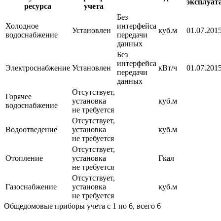
эксплуат
ресурса
учета
Без
Холодное
интерфейса
Установлен
куб.м
01.07.2015
водоснабжение
передачи
данных
Без
интерфейса
Электроснабжение
Установлен
кВт/ч
01.07.2015
передачи
данных
Отсутствует,
Горячее
установка
куб.м
водоснабжение
не требуется
Отсутствует,
Водоотведение
установка
куб.м
не требуется
Отсутствует,
Отопление
установка
Гкал
не требуется
Отсутствует,
Газоснабжение
установка
куб.м
не требуется
Общедомовые приборы учета с 1 по 6, всего 6