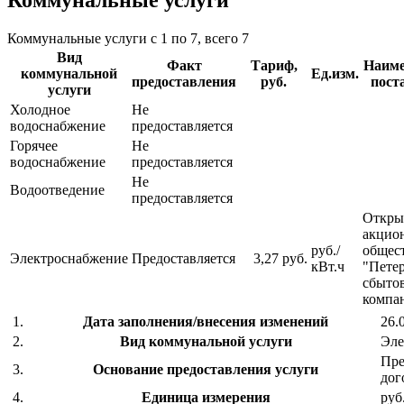
Коммунальные услуги
Коммунальные услуги с 1 по 7, всего 7
Вид
Факт
Тариф,
Наиме
коммунальной
Ед.изм.
предоставления
руб.
пост
услуги
Холодное
Не
водоснабжение
предоставляется
Горячее
Не
водоснабжение
предоставляется
Не
Водоотведение
предоставляется
Откры
акцио
руб./
общес
Электроснабжение
Предоставляется
3,27 руб.
кВт.ч
"Петер
сбыто
компа
1.
Дата заполнения/внесения изменений
26.
2.
Вид коммунальной услуги
Эле
Пре
3.
Основание предоставления услуги
дог
4.
Единица измерения
руб