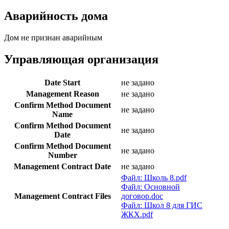
Аварийность дома
Дом не признан аварийным
Управляющая организация
Date Start
не задано
Management Reason
не задано
Confirm Method Document
не задано
Name
Confirm Method Document
не задано
Date
Confirm Method Document
не задано
Number
Management Contract Date
не задано
Файл: Школь 8.pdf
Файл: Основной
Management Contract Files
договор.doc
Файл: Школ 8 для ГИС
ЖКХ.pdf