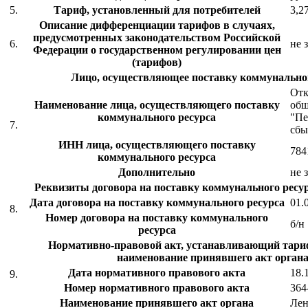
5.
Тариф, установленный для потребителей
3,2
Описание дифференциации тарифов в случаях,
предусмотренных законодательством Российской
6.
не 
Федерации о государственном регулировании цен
(тарифов)
Лицо, осуществляющее поставку коммунальног
Отк
Наименование лица, осуществляющего поставку
общ
коммунального ресурса
"Пе
7.
сбы
ИНН лица, осуществляющего поставку
784
коммунального ресурса
Дополнительно
не 
Реквизиты договора на поставку коммунального ресур
Дата договора на поставку коммунального ресурса
01.
8.
Номер договора на поставку коммунального
б/н
ресурса
Нормативно-правовой акт, устанавливающий тариф
наименование принявшего акт органа
Дата нормативного правового акта
18.
9.
Номер нормативного правового акта
364
Наименование принявшего акт органа
Ле