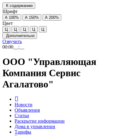
К содержанию
Шрифт
А
100%
А
150%
А
200%
Цвет
Ц
Ц
Ц
Ц
Ц
Дополнительно
Озвучить
00:00
__:__
ООО "Управляющая
Компания Сервис
Агалатово"
Новости
Объявления
Статьи
Раскрытие информации
Дома в управлении
Тарифы