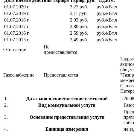
Дата начала действия тарифа
Тариф, руб.
Ед.изм.
01.07.2020 г.
3,27 руб.
руб./кВт.ч
01.07.2019 г.
3,11 руб.
руб./кВт.ч
01.07.2018 г.
2,93 руб.
руб./кВт.ч
01.07.2017 г.
2,80 руб.
руб./кВт.ч
01.07.2016 г.
2,59 руб.
руб./кВт.ч
01.07.2015 г.
2,49 руб.
руб./кВт.ч
Не
Отопление
предоставляется
Закры
акцио
общес
Газоснабжение
Предоставляется
"Газп
межре
Санкт
Петер
1.
Дата заполнения/внесения изменений
26.08
2.
Вид коммунальной услуги
Газо
Пред
3.
Основание предоставления услуги
прям
собс
4.
Единица измерения
не з