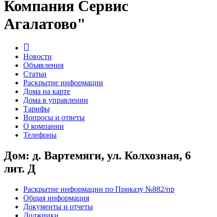
Компания Сервис
Агалатово"
Новости
Объявления
Статьи
Раскрытие информации
Дома на карте
Дома в управлении
Тарифы
Вопросы и ответы
О компании
Телефоны
Дом: д. Вартемяги, ул. Колхозная, 6
лит. Д
Раскрытие информации по Приказу №882/пр
Общая информация
Документы и отчеты
Должники