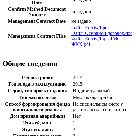
Date
Confirm Method Document
не задано
Number
Management Contract Date
не задано
Файл: Кол 6-Д.pdf
Файл: Основной договор.doc
Management Contract Files
Файл: Кол 6-Д для ГИС
ЖКХ.pdf
Общие сведения
Год постройки
2014
Год ввода в эксплуатацию
2015
Серия, тип проекта здания
Индивидуальный
Тип жилого дома
Многоквартирный
Способ формирования фонда
На специальном счете у
капитального ремонта
регионального оператора
Дом признан аварийным
Нет
Этажей, мин.
1
Этажей, макс.
3