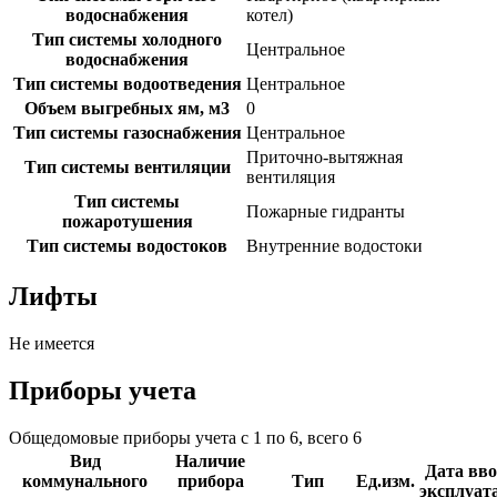
водоснабжения
котел)
Тип системы холодного
Центральное
водоснабжения
Тип системы водоотведения
Центральное
Объем выгребных ям, м3
0
Тип системы газоснабжения
Центральное
Приточно-вытяжная
Тип системы вентиляции
вентиляция
Тип системы
Пожарные гидранты
пожаротушения
Тип системы водостоков
Внутренние водостоки
Лифты
Не имеется
Приборы учета
Общедомовые приборы учета с 1 по 6, всего 6
Вид
Наличие
Дата вво
коммунального
прибора
Тип
Ед.изм.
эксплуат