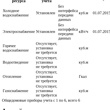
ресурса
учета
Без
Холодное
интерфейса
Установлен
куб.м
01.07.2015
водоснабжение
передачи
данных
Без
интерфейса
Электроснабжение
Установлен
кВт/ч
01.07.2015
передачи
данных
Отсутствует,
Горячее
установка
куб.м
водоснабжение
не требуется
Отсутствует,
Водоотведение
установка
куб.м
не требуется
Отсутствует,
Отопление
установка
Гкал
не требуется
Отсутствует,
Газоснабжение
установка
куб.м
не требуется
Общедомовые приборы учета с 1 по 6, всего 6