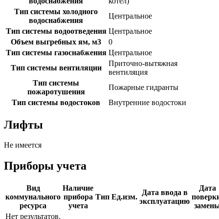
водоснабжения
котел)
Тип системы холодного
Центральное
водоснабжения
Тип системы водоотведения
Центральное
Объем выгребных ям, м3
0
Тип системы газоснабжения
Центральное
Приточно-вытяжная
Тип системы вентиляции
вентиляция
Тип системы
Пожарные гидранты
пожаротушения
Тип системы водостоков
Внутренние водостоки
Лифты
Не имеется
Приборы учета
Вид
Наличие
Дата
Дата ввода в
коммунального
прибора
Тип
Ед.изм.
поверки
эксплуатацию
ресурса
учета
замен
Нет результатов.