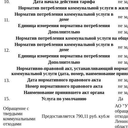
10.
Дата начала действия тарифа
не з
Норматив потребления коммунальной услуги в жи
Норматив потребления коммунальной услуги в
не з
доме
11.
Единица измерения норматива потребления
не з
Дополнительно
не з
Норматив потребления коммунальной услуги на об
Норматив потребления коммунальной услуги в
не з
доме
12.
Единица измерения норматива потребления
не з
Дополнительно
не з
Нормативно-правовой акт, устанавливающий норма
коммунальной услуги (дата, номер, наименование прин
Дата нормативного правового акта
не з
13.
Номер нормативного правового акта
не з
Наименование принявшего акт органа
не з
15.
Услуга по умолчанию
Да
АО "У
Обращение с
обращ
твердыми
Предоставляется
790,11 руб.
куб.м
отхода
коммунальными
Ленин
отходами
облас