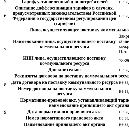
5.
Тариф, установленный для потребителей
не з
Описание дифференциации тарифов в случаях,
предусмотренных законодательством Российской
6.
не з
Федерации о государственном регулировании цен
(тарифов)
Лицо, осуществляющее поставку коммунальног
Закр
Наименование лица, осуществляющего поставку
обще
коммунального ресурса
межр
7.
Пете
ИНН лица, осуществляющего поставку
7838
коммунального ресурса
Дополнительно
не з
Реквизиты договора на поставку коммунального ресур
Дата договора на поставку коммунального ресурса
не з
8.
Номер договора на поставку коммунального
не з
ресурса
Нормативно-правовой акт, устанавливающий тариф
наименование принявшего акт органа
Дата нормативного правового акта
не з
9.
Номер нормативного правового акта
не з
Наименование принявшего акт органа
не з