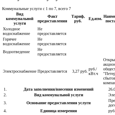
Коммунальные услуги с 1 по 7, всего 7
Вид
Факт
Тариф,
Наиме
коммунальной
Ед.изм.
предоставления
руб.
пост
услуги
Холодное
Не
водоснабжение
предоставляется
Горячее
Не
водоснабжение
предоставляется
Не
Водоотведение
предоставляется
Откры
акцио
руб./
общес
Электроснабжение
Предоставляется
3,27 руб.
кВт.ч
"Петер
сбыто
компа
1.
Дата заполнения/внесения изменений
26.
2.
Вид коммунальной услуги
Эле
Пре
3.
Основание предоставления услуги
дог
4.
Единица измерения
руб