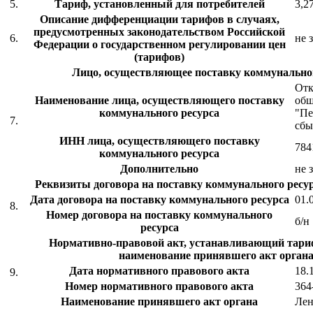
5.
Тариф, установленный для потребителей
3,2
Описание дифференциации тарифов в случаях,
предусмотренных законодательством Российской
6.
не 
Федерации о государственном регулировании цен
(тарифов)
Лицо, осуществляющее поставку коммунальног
Отк
Наименование лица, осуществляющего поставку
общ
коммунального ресурса
"Пе
7.
сбы
ИНН лица, осуществляющего поставку
784
коммунального ресурса
Дополнительно
не 
Реквизиты договора на поставку коммунального ресур
Дата договора на поставку коммунального ресурса
01.
8.
Номер договора на поставку коммунального
б/н
ресурса
Нормативно-правовой акт, устанавливающий тариф
наименование принявшего акт органа
Дата нормативного правового акта
18.
9.
Номер нормативного правового акта
364
Наименование принявшего акт органа
Ле