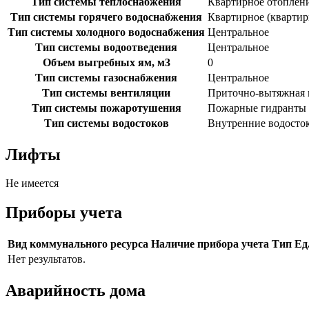
Тип системы теплоснабжения
Квартирное отоплени
Тип системы горячего водоснабжения
Квартирное (квартир
Тип системы холодного водоснабжения
Центральное
Тип системы водоотведения
Центральное
Объем выгребных ям, м3
0
Тип системы газоснабжения
Центральное
Тип системы вентиляции
Приточно-вытяжная 
Тип системы пожаротушения
Пожарные гидранты
Тип системы водостоков
Внутренние водосто
Лифты
Не имеется
Приборы учета
Вид коммунального ресурса
Наличие прибора учета
Тип
Ед
Нет результатов.
Аварийность дома