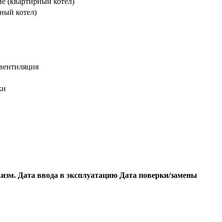
е (квартирный котел)
ный котел)
вентиляция
ки
.изм.
Дата ввода в эксплуатацию
Дата поверки/замены