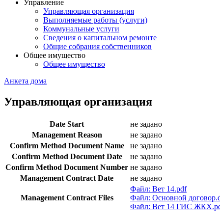
Управление
Управляющая организация
Выполняемые работы (услуги)
Коммунальные услуги
Сведения о капитальном ремонте
Общие собрания собственников
Общее имущество
Общее имущество
Анкета дома
Управляющая организация
Date Start
не задано
Management Reason
не задано
Confirm Method Document Name
не задано
Confirm Method Document Date
не задано
Confirm Method Document Number
не задано
Management Contract Date
не задано
Файл: Вет 14.pdf
Management Contract Files
Файл: Основной договор.
Файл: Вет 14 ГИС ЖКХ.p