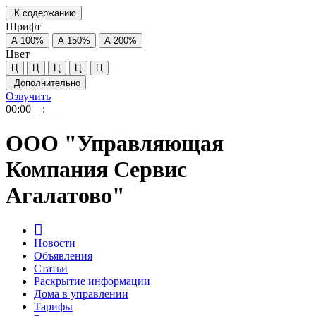
К содержанию
Шрифт
А
100%
А
150%
А
200%
Цвет
Ц
Ц
Ц
Ц
Ц
Дополнительно
Озвучить
00:00
__:__
ООО "Управляющая
Компания Сервис
Агалатово"
Новости
Объявления
Статьи
Раскрытие информации
Дома в управлении
Тарифы