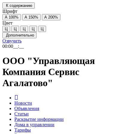
К содержанию
Шрифт
А
100%
А
150%
А
200%
Цвет
Ц
Ц
Ц
Ц
Ц
Дополнительно
Озвучить
00:00
__:__
ООО "Управляющая
Компания Сервис
Агалатово"
Новости
Объявления
Статьи
Раскрытие информации
Дома в управлении
Тарифы